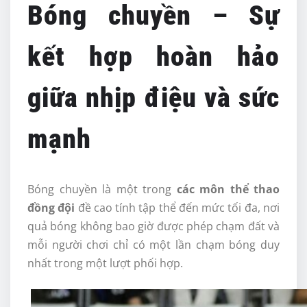
Bóng chuyền – Sự
kết hợp hoàn hảo
giữa nhịp điệu và sức
mạnh
Bóng chuyền là một trong
các môn thể thao
đồng đội
đề cao tính tập thể đến mức tối đa, nơi
quả bóng không bao giờ được phép chạm đất và
mỗi người chơi chỉ có một lần chạm bóng duy
nhất trong một lượt phối hợp.