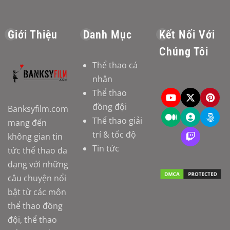
Giới Thiệu
Danh Mục
Kết Nối Với
Chúng Tôi
Thể thao cá
nhân
Thể thao
đồng đội
Banksyfilm.com
Thể thao giải
mang đến
trí & tốc độ
không gian tin
Tin tức
tức thể thao đa
dạng với những
câu chuyện nổi
bật từ các môn
thể thao đồng
đội, thể thao