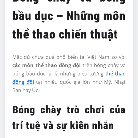
bầu dục – Những môn
thể thao chiến thuật
Mặc dù chưa quá phổ biến tại Việt Nam so với
các môn thể thao đồng đội
trên bóng chày và
bóng bầu dục lại là những biểu tượng
thể thao
đồng đội
tại nhiều quốc gia lớn như Mỹ, Nhật
Bản hay Úc.
Bóng chày trò chơi của
trí tuệ và sự kiên nhẫn