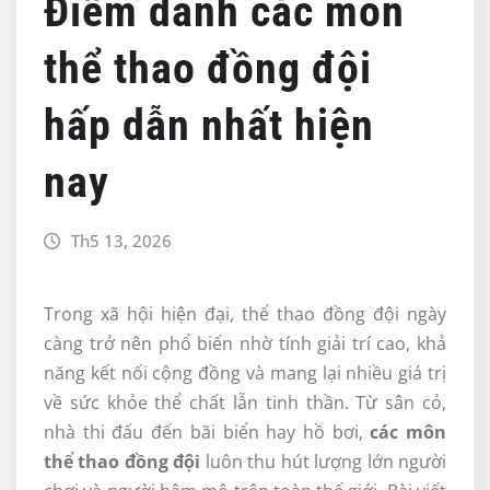
Điểm danh các môn
thể thao đồng đội
hấp dẫn nhất hiện
nay
Th5 13, 2026
Trong xã hội hiện đại, thể thao đồng đội ngày
càng trở nên phổ biến nhờ tính giải trí cao, khả
năng kết nối cộng đồng và mang lại nhiều giá trị
về sức khỏe thể chất lẫn tinh thần. Từ sân cỏ,
nhà thi đấu đến bãi biển hay hồ bơi,
các môn
thể thao đồng đội
luôn thu hút lượng lớn người