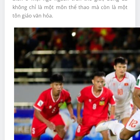
không chỉ là một môn thể thao mà còn là một
tôn giáo văn hóa.