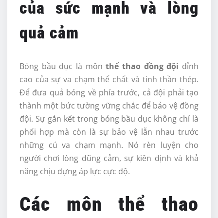
của sức mạnh và lòng
quả cảm
Bóng bầu dục là môn
thể thao đồng đội
đỉnh
cao của sự va chạm thể chất và tinh thần thép.
Để đưa quả bóng về phía trước, cả đội phải tạo
thành một bức tường vững chắc để bảo vệ đồng
đội. Sự gắn kết trong bóng bầu dục không chỉ là
phối hợp mà còn là sự bảo vệ lẫn nhau trước
những cú va chạm mạnh. Nó rèn luyện cho
người chơi lòng dũng cảm, sự kiên định và khả
năng chịu đựng áp lực cực độ.
Các môn thể thao