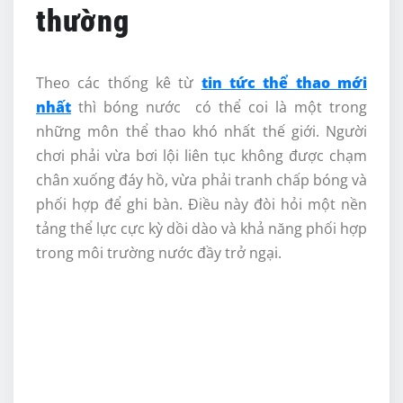
thường
Theo các thống kê từ
tin tức thể thao mới
nhất
thì bóng nước có thể coi là một trong
những môn thể thao khó nhất thế giới. Người
chơi phải vừa bơi lội liên tục không được chạm
chân xuống đáy hồ, vừa phải tranh chấp bóng và
phối hợp để ghi bàn. Điều này đòi hỏi một nền
tảng thể lực cực kỳ dồi dào và khả năng phối hợp
trong môi trường nước đầy trở ngại.