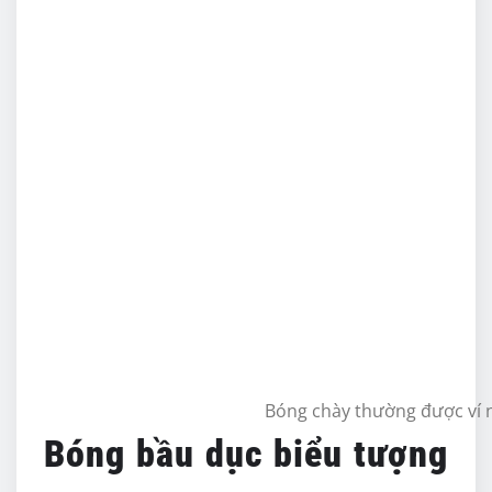
Bóng chày thường được ví 
Bóng bầu dục biểu tượng