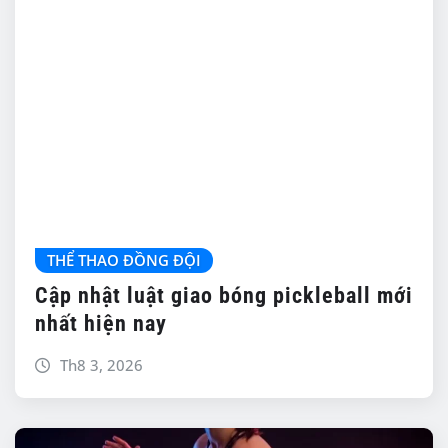
THỂ THAO ĐỒNG ĐỘI
Cập nhật luật giao bóng pickleball mới
nhất hiện nay
Th8 3, 2026