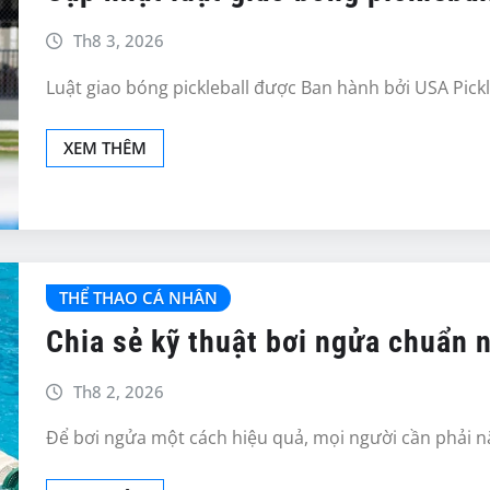
Th8 3, 2026
Luật giao bóng pickleball được Ban hành bởi USA Pick
XEM THÊM
THỂ THAO CÁ NHÂN
Chia sẻ kỹ thuật bơi ngửa chuẩn 
Th8 2, 2026
Để bơi ngửa một cách hiệu quả, mọi người cần phải 