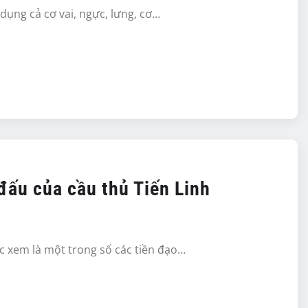
dụng cả cơ vai, ngực, lưng, cơ…
đấu của cầu thủ Tiến Linh
c xem là một trong số các tiền đạo…