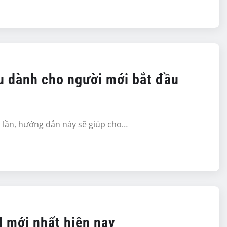
ếu dành cho người mới bắt đầu
i lần, hướng dẫn này sẽ giúp cho…
l mới nhất hiện nay