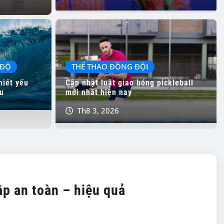
 ĐỘ
THỂ THAO ĐỒNG ĐỘI
hiết yếu
Cập nhật luật giao bóng pickleball
u
mới nhất hiện nay
Th8 3, 2026
p an toàn – hiệu quả