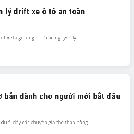
 lý drift xe ô tô an toàn
ift xe là gì cũng như các nguyên lý…
cơ bản dành cho người mới bắt đầu
ết dưới đây các chuyên gia thể thao hàng…