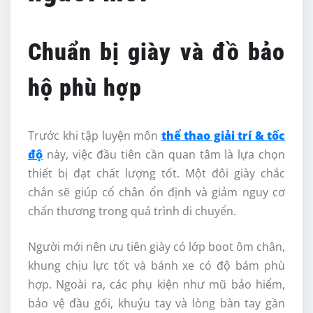
Chuẩn bị giày và đồ bảo
hộ phù hợp
Trước khi tập luyện môn
thể thao giải trí & tốc
độ
này, việc đầu tiên cần quan tâm là lựa chọn
thiết bị đạt chất lượng tốt. Một đôi giày chắc
chắn sẽ giúp cổ chân ổn định và giảm nguy cơ
chấn thương trong quá trình di chuyển.
Người mới nên ưu tiên giày có lớp boot ôm chân,
khung chịu lực tốt và bánh xe có độ bám phù
hợp. Ngoài ra, các phụ kiện như mũ bảo hiểm,
bảo vệ đầu gối, khuỷu tay và lòng bàn tay gần