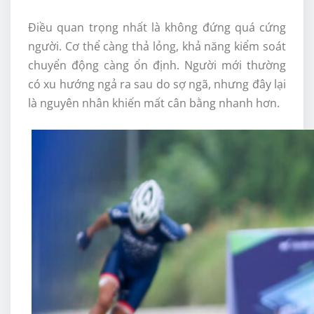
Điều quan trọng nhất là không đứng quá cứng
người. Cơ thể càng thả lỏng, khả năng kiểm soát
chuyển động càng ổn định. Người mới thường
có xu hướng ngả ra sau do sợ ngã, nhưng đây lại
là nguyên nhân khiến mất cân bằng nhanh hơn.