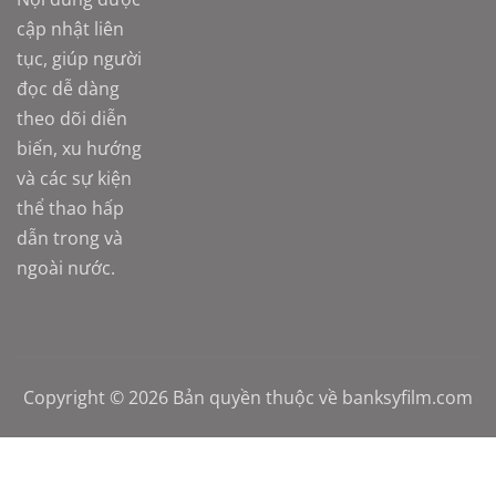
cập nhật liên
tục, giúp người
đọc dễ dàng
theo dõi diễn
biến, xu hướng
và các sự kiện
thể thao hấp
dẫn trong và
ngoài nước.
Copyright © 2026 Bản quyền thuộc về banksyfilm.com