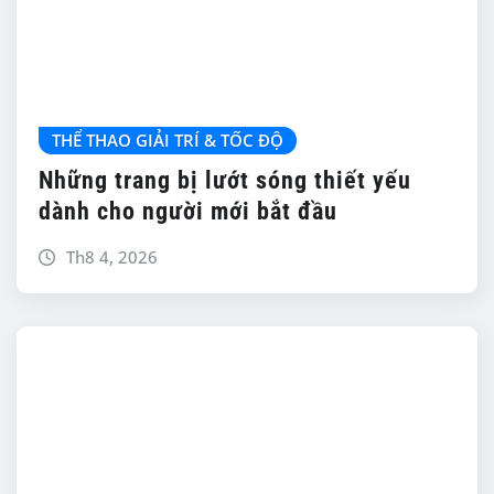
THỂ THAO GIẢI TRÍ & TỐC ĐỘ
Những trang bị lướt sóng thiết yếu
dành cho người mới bắt đầu
Th8 4, 2026