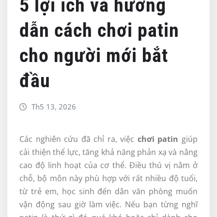
5 lợi ích và hướng
dẫn cách chơi patin
cho người mới bắt
đầu
Th5 13, 2026
Các nghiên cứu đã chỉ ra, việc
chơi patin
giúp
cải thiện thể lực, tăng khả năng phản xạ và nâng
cao độ linh hoạt của cơ thể. Điều thú vị nằm ở
chỗ, bộ môn này phù hợp với rất nhiều độ tuổi,
từ trẻ em, học sinh đến dân văn phòng muốn
vận động sau giờ làm việc. Nếu bạn từng nghĩ