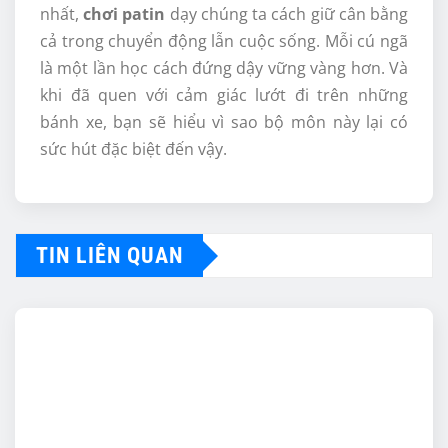
nhất,
chơi patin
dạy chúng ta cách giữ cân bằng
cả trong chuyển động lẫn cuộc sống. Mỗi cú ngã
là một lần học cách đứng dậy vững vàng hơn. Và
khi đã quen với cảm giác lướt đi trên những
bánh xe, bạn sẽ hiểu vì sao bộ môn này lại có
sức hút đặc biệt đến vậy.
TIN LIÊN QUAN