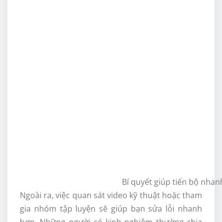
Bí quyết giúp tiến bộ nhan
Ngoài ra, việc quan sát video kỹ thuật hoặc tham
gia nhóm tập luyện sẽ giúp bạn sửa lỗi nhanh