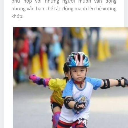
phù hợp với những người muốn vận động
nhưng vẫn hạn chế tác động mạnh lên hệ xương
khớp.