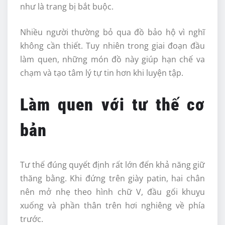
như là trang bị bắt buộc.
Nhiều người thường bỏ qua đồ bảo hộ vì nghĩ
không cần thiết. Tuy nhiên trong giai đoạn đầu
làm quen, những món đồ này giúp hạn chế va
chạm và tạo tâm lý tự tin hơn khi luyện tập.
Làm quen với tư thế cơ
bản
Tư thế đúng quyết định rất lớn đến khả năng giữ
thăng bằng. Khi đứng trên giày patin, hai chân
nên mở nhẹ theo hình chữ V, đầu gối khuỵu
xuống và phần thân trên hơi nghiêng về phía
trước.