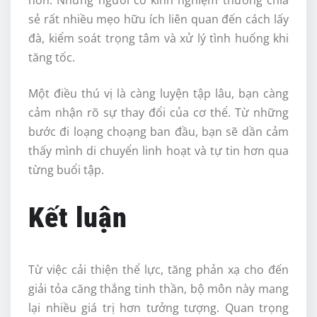
hơn. Những người có kinh nghiệm thường chia
sẻ rất nhiều mẹo hữu ích liên quan đến cách lấy
đà, kiểm soát trọng tâm và xử lý tình huống khi
tăng tốc.
Một điều thú vị là càng luyện tập lâu, bạn càng
cảm nhận rõ sự thay đổi của cơ thể. Từ những
bước đi loạng choạng ban đầu, bạn sẽ dần cảm
thấy mình di chuyển linh hoạt và tự tin hơn qua
từng buổi tập.
Kết luận
Từ việc cải thiện thể lực, tăng phản xạ cho đến
giải tỏa căng thẳng tinh thần, bộ môn này mang
lại nhiều giá trị hơn tưởng tượng. Quan trọng