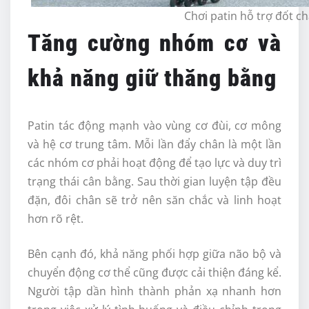
Chơi patin hỗ trợ đốt c
Tăng cường nhóm cơ và
khả năng giữ thăng bằng
Patin tác động mạnh vào vùng cơ đùi, cơ mông
và hệ cơ trung tâm. Mỗi lần đẩy chân là một lần
các nhóm cơ phải hoạt động để tạo lực và duy trì
trạng thái cân bằng. Sau thời gian luyện tập đều
đặn, đôi chân sẽ trở nên săn chắc và linh hoạt
hơn rõ rệt.
Bên cạnh đó, khả năng phối hợp giữa não bộ và
chuyển động cơ thể cũng được cải thiện đáng kể.
Người tập dần hình thành phản xạ nhanh hơn