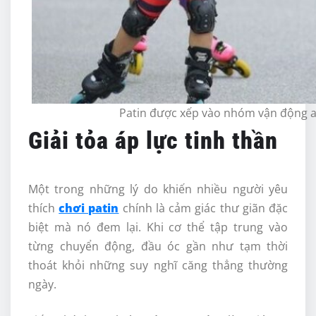
Patin được xếp vào nhóm vận động a
Giải tỏa áp lực tinh thần
Một trong những lý do khiến nhiều người yêu
thích
chơi patin
chính là cảm giác thư giãn đặc
biệt mà nó đem lại. Khi cơ thể tập trung vào
từng chuyển động, đầu óc gần như tạm thời
thoát khỏi những suy nghĩ căng thẳng thường
ngày.